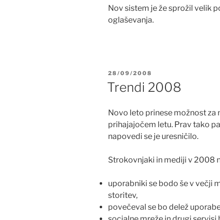
Nov sistem je že sprožil velik 
oglaševanja.
POSTED
28/09/2008
ON
Trendi 2008
Novo leto prinese možnost za 
prihajajočem letu. Prav tako 
napovedi se je uresničilo.
Strokovnjaki in mediji v 2008 
uporabniki se bodo še v večji mer
storitev,
povečeval se bo delež uporabe
socialne mreže in drugi servisi 