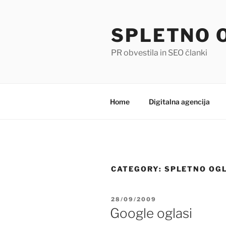
Skip
to
SPLETNO 
content
PR obvestila in SEO članki
Home
Digitalna agencija
CATEGORY:
SPLETNO OG
POSTED
28/09/2009
ON
Google oglasi