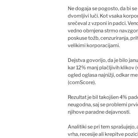
Ne dogaja se pogosto, da bi s
dvomljivi luči. Kot vsaka korpor
srečeval z vzponi in padci. Vend
vedno obrnjena strmo navzgor.
poskuse tožb, cenzuriranja, pr
velikimi korporacijami.
Dejstva govorijo, da je bilo jan
kar 12% manj plačljivih klikov (
ogled oglasa najnižji, odkar me
(comScore).
Rezultat je bil takojšen 4% pad
neugodna, saj se problemi prvi
njihove paradne dejavnosti.
Analitiki se pri tem sprašujejo
vrha, recesije ali krepitve poz