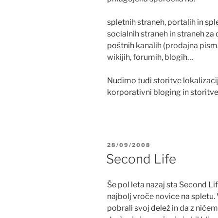
spletnih straneh, portalih in sp
socialnih straneh in straneh za 
poštnih kanalih (prodajna pisma 
wikijih, forumih, blogih…
Nudimo tudi storitve lokalizacij
korporativni bloging in storitv
POSTED
28/09/2008
ON
Second Life
Še pol leta nazaj sta Second Li
najbolj vroče novice na spletu. V
pobrali svoj delež in da z niče