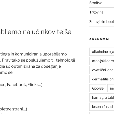
Storitve
Trgovina
Zdravje in lepo
abljamo najučinkovitejša
ZAZNAMKI
alkoholne pij
etinga in komuniciranja uporabljamo
. Prav tako se poslužujemo t.i. tehnologij
atopijski derm
odja so optimizirana za doseganje
cvetlični lonc
jemo se:
dermatitis pri
ace, Facebook, Flickr…)
Google
in
kamagra tabl
lesena fasad
spletne strani…)