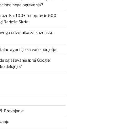
encionalnega ogrevanja?
krožnika: 100+ receptov in 500
jigi Radoša Skrta
ravega odvetnika za kazensko
italne agencije za vaše podjetje
ds oglaševanje (prej Google
ko delujejo?
 & Prevajanje
vanje