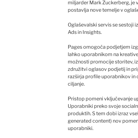
miljarder Mark Zuckerberg, je v
postavlja nove temelje v oglaše
Oglaševalski servis se sestoji 
Ads in Insights.
Pages omogoča podjetjem izgra
lahko uporabnikom na kreativen
možnosti promocije storitev, iz
združitvi oglasov podjetij in pr
razširja profile uporabnikov 
ciljanje.
Pristop pomeni vključevanje u
Uporabniki preko svoje socialne
produktih. S tem dobi izraz vseb
generated content) nov pomen: og
uporabniki.