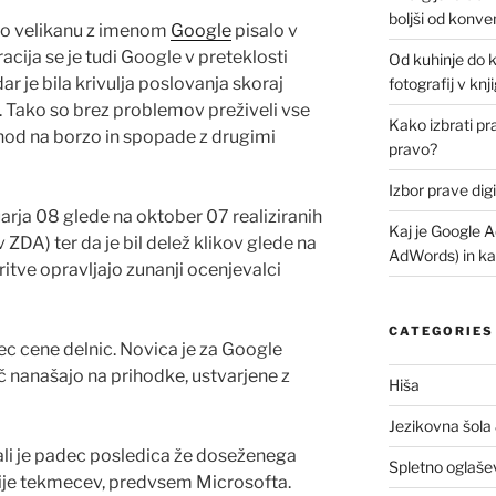
boljši od konv
e o velikanu z imenom
Google
pisalo v
acija se je tudi Google v preteklosti
Od kuhinje do 
ar je bila krivulja poslovanja skoraj
fotografij v kn
 Tako so brez problemov preživeli vse
Kako izbrati p
ihod na borzo in spopade z drugimi
pravo?
Izbor prave dig
uarja 08 glede na oktober 07 realiziranih
Kaj je Google A
v ZDA) ter da je bil delež klikov glede na
AdWords) in ka
ritve opravljajo zunanji ocenjevalci
CATEGORIES
ec cene delnic. Novica je za Google
č nanašajo na prihodke, ustvarjene z
Hiša
Jezikovna šola
, ali je padec posledica že doseženega
Spletno oglaše
icije tekmecev, predvsem Microsofta.