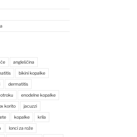
ta
ače
angleščina
atitis
bikini kopalke
i
dermatitis
 otroku
enodelne kopalke
ox korito
jacuzzi
ete
kopalke
krila
a
lonci za rože