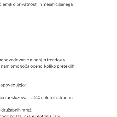
polemik o privatnosti in mejah ciljanega
napovedovanje gibanj in trendov v
pa nam omogoča oceno, koliko preteklih
napovedujejo:
i posluževali t.i. 2.0 spletnih strani in
 družabnih mrež,
bodo postali manj centralizirani,