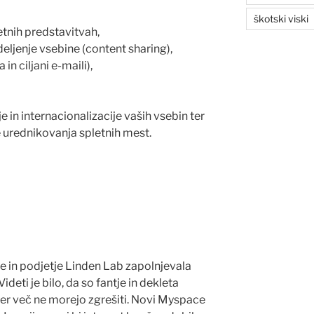
škotski viski
letnih predstavitvah,
deljenje vsebine (content sharing),
in ciljani e-maili),
e in internacionalizacije vaših vsebin ter
e urednikovanja spletnih mest.
fe in podjetje Linden Lab zapolnjevala
ideti je bilo, da so fantje in dekleta
mer več ne morejo zgrešiti. Novi Myspace