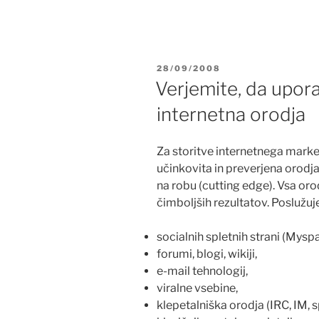
POSTED
28/09/2008
ON
Verjemite, da upor
internetna orodja
Za storitve internetnega mark
učinkovita in preverjena orodja
na robu (cutting edge). Vsa or
čimboljših rezultatov. Poslužu
socialnih spletnih strani (Mysp
forumi, blogi, wikiji,
e-mail tehnologij,
viralne vsebine,
klepetalniška orodja (IRC, IM, 