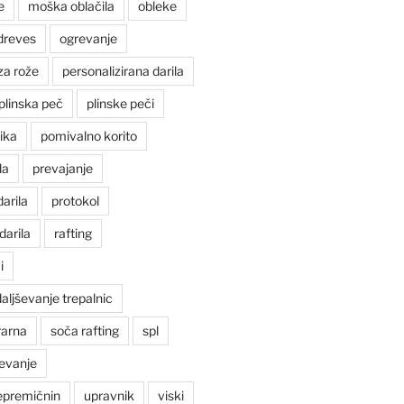
e
moška oblačila
obleke
dreves
ogrevanje
za rože
personalizirana darila
plinska peč
plinske peči
ika
pomivalno korito
la
prevajanje
arila
protokol
darila
rafting
i
ljševanje trepalnic
rarna
soča rafting
spl
ševanje
nepremičnin
upravnik
viski