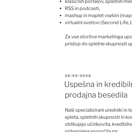
klasičnih portalov, spletnih mes
RSS in podcasti,
mashup in maplet vsebin (mape
virtualni svetovi (Second Life,
Za vse storitve marketinga upor
pristop do spletne skupnosti u
POSTED
28/09/2008
ON
Uspešna in kredibil
prodajna besedila
Naši specializirani uredniki in
spleta, spletnih skupnosti in k
oblikujejo učinkovita, kredibilna
prilagojena sporočila na: