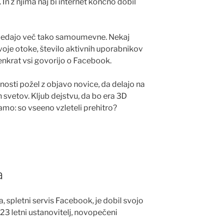
. In z njima naj bi internet končno dobil
zgledajo več tako samoumevne. Nekaj
svoje otoke, število aktivnih uporabnikov
enkrat vsi govorijo o Facebook.
nosti požel z objavo novice, da delajo na
ih svetov. Kljub dejstvu, da bo era 3D
šamo: so vseeno vzleteli prehitro?
a
, spletni servis Facebook, je dobil svojo
3 letni ustanovitelj, novopečeni