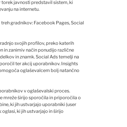
 torek javnosti predstavil sistem, ki
vanju na internetu.
iz treh gradnikov: Facebook Pages, Social
dnjo svojih profilov, preko katerih
 in zanimiv način ponudijo različne
delkov in znamk. Social Ads temelji na
iporočil ter akcij uporabnikov. Insights
in omogoča oglaševalcem bolj natančno
porabnikov v oglaševalski proces.
 mreže širijo sporočila in priporočila o
ine, ki jih ustvarjajo uporabniki (user
lasi, ki jih ustvarjajo in širijo