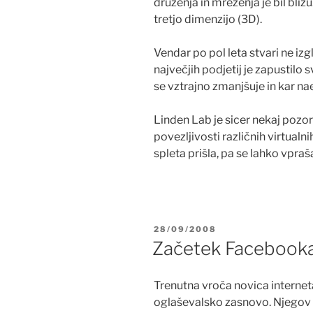
druženja in mreženja je bil blizu
tretjo dimenzijo (3D).
Vendar po pol leta stvari ne i
največjih podjetij je zapustilo 
se vztrajno zmanjšuje in kar na
Linden Lab je sicer nekaj pozor
povezljivosti različnih virtualn
spleta prišla, pa se lahko vpra
POSTED
28/09/2008
ON
Začetek Facebook
Trenutna vroča novica interneta
oglaševalsko zasnovo. Njegov 2