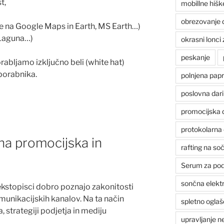
t,
mobillne hišk
obrezovanje 
 na Google Maps in Earth, MS Earth…)
 Laguna…)
okrasni lonci 
peskanje
abljamo izključno beli (white hat)
porabnika.
polnjena papr
poslovna dari
promocijska d
protokolarna 
na promocijska in
rafting na soč
Serum za poda
sončna elekt
 tekstopisci dobro poznajo zakonitosti
omunikacijskih kanalov. Na ta način
spletno ogla
, strategiji podjetja in mediju
upravljanje 