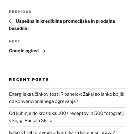
Post
Previous
PREVIOUS
navigation
Post
Uspešna in kredibilna promocijska in prodajna
besedila
Next
NEXT
Post
Google oglasi
RECENT POSTS
Energijska učinkovitost IR panelov: Zakaj so lahko boljši
od konvencionalnega ogrevanja?
Od kuhinje do krožnika: 100+ receptov in 500 fotografij
v knjigi Radoša Skrta
Kako izbrati pravega odvetnika za kazensko pravo?