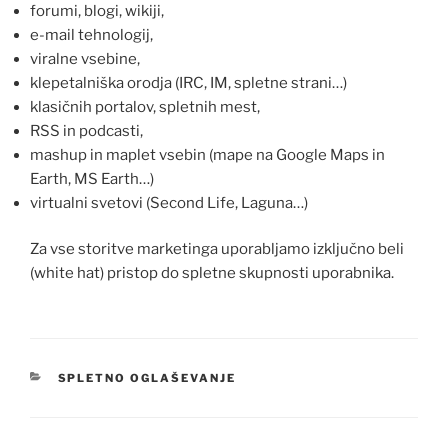
forumi, blogi, wikiji,
e-mail tehnologij,
viralne vsebine,
klepetalniška orodja (IRC, IM, spletne strani…)
klasičnih portalov, spletnih mest,
RSS in podcasti,
mashup in maplet vsebin (mape na Google Maps in
Earth, MS Earth…)
virtualni svetovi (Second Life, Laguna…)
Za vse storitve marketinga uporabljamo izključno beli
(white hat) pristop do spletne skupnosti uporabnika.
CATEGORIES
SPLETNO OGLAŠEVANJE