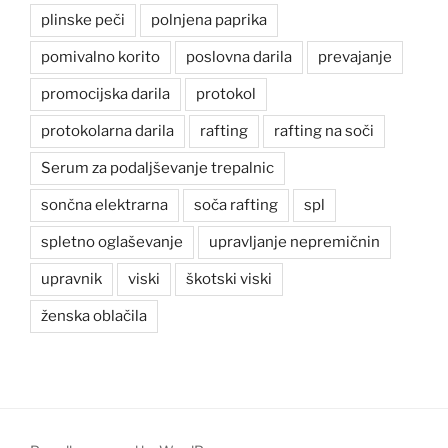
plinske peči
polnjena paprika
pomivalno korito
poslovna darila
prevajanje
promocijska darila
protokol
protokolarna darila
rafting
rafting na soči
Serum za podaljševanje trepalnic
sončna elektrarna
soča rafting
spl
spletno oglaševanje
upravljanje nepremičnin
upravnik
viski
škotski viski
ženska oblačila