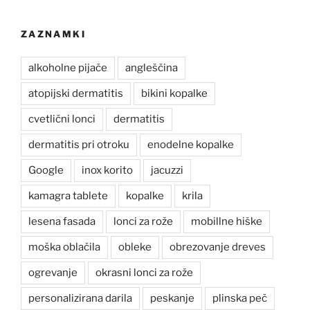
ZAZNAMKI
alkoholne pijače
angleščina
atopijski dermatitis
bikini kopalke
cvetlični lonci
dermatitis
dermatitis pri otroku
enodelne kopalke
Google
inox korito
jacuzzi
kamagra tablete
kopalke
krila
lesena fasada
lonci za rože
mobillne hiške
moška oblačila
obleke
obrezovanje dreves
ogrevanje
okrasni lonci za rože
personalizirana darila
peskanje
plinska peč