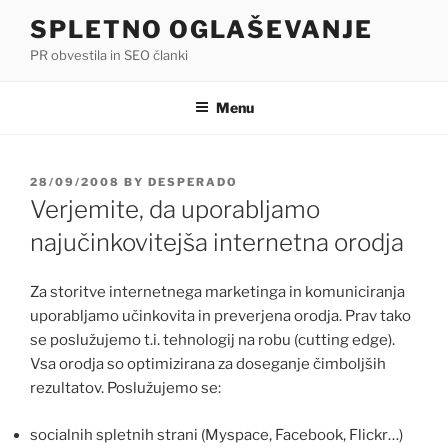
Skip
SPLETNO OGLAŠEVANJE
to
PR obvestila in SEO članki
content
Menu
POSTED
28/09/2008
BY
DESPERADO
ON
Verjemite, da uporabljamo
najučinkovitejša internetna orodja
Za storitve internetnega marketinga in komuniciranja
uporabljamo učinkovita in preverjena orodja. Prav tako
se poslužujemo t.i. tehnologij na robu (cutting edge).
Vsa orodja so optimizirana za doseganje čimboljših
rezultatov. Poslužujemo se:
socialnih spletnih strani (Myspace, Facebook, Flickr…)