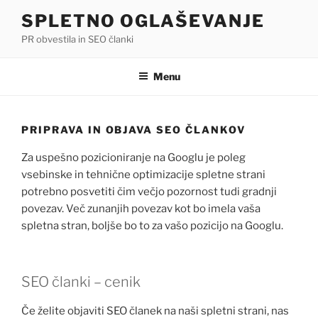
Skip
SPLETNO OGLAŠEVANJE
to
PR obvestila in SEO članki
content
Menu
PRIPRAVA IN OBJAVA SEO ČLANKOV
Za uspešno pozicioniranje na Googlu je poleg
vsebinske in tehnične optimizacije spletne strani
potrebno posvetiti čim večjo pozornost tudi gradnji
povezav. Več zunanjih povezav kot bo imela vaša
spletna stran, boljše bo to za vašo pozicijo na Googlu.
SEO članki – cenik
Če želite objaviti SEO članek na naši spletni strani, nas