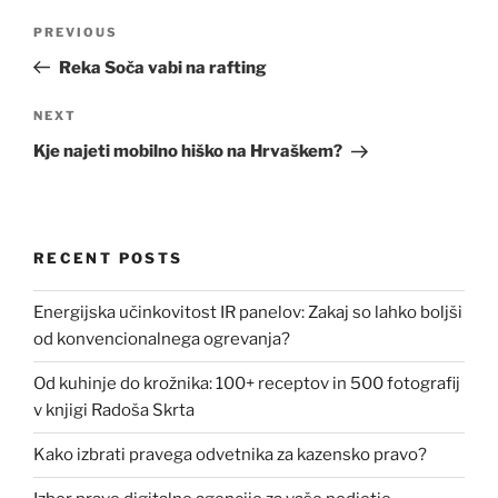
Post
Previous
PREVIOUS
navigation
Post
Reka Soča vabi na rafting
Next
NEXT
Post
Kje najeti mobilno hiško na Hrvaškem?
RECENT POSTS
Energijska učinkovitost IR panelov: Zakaj so lahko boljši
od konvencionalnega ogrevanja?
Od kuhinje do krožnika: 100+ receptov in 500 fotografij
v knjigi Radoša Skrta
Kako izbrati pravega odvetnika za kazensko pravo?