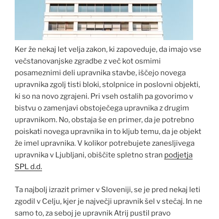
Ker že nekaj let velja zakon, ki zapoveduje, da imajo vse
večstanovanjske zgradbe z več kot osmimi
posameznimi deli upravnika stavbe, iščejo novega
upravnika zgolj tisti bloki, stolpnice in poslovni objekti,
ki so na novo zgrajeni. Pri vseh ostalih pa govorimo v
bistvu o zamenjavi obstoječega upravnika z drugim
upravnikom. No, obstaja še en primer, da je potrebno
poiskati novega upravnika in to kljub temu, da je objekt
že imel upravnika. V kolikor potrebujete zanesljivega
upravnika v Ljubljani, obiščite spletno stran
podjetja
SPL d.d.
Ta najbolj izrazit primer v Sloveniji, se je pred nekaj leti
zgodil v Celju, kjer je največji upravnik šel v stečaj. In ne
samo to, za seboj je upravnik Atrij pustil pravo