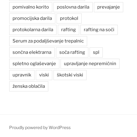
pomivalno korito
poslovna darila
prevajanje
promocijska darila
protokol
protokolarna darila
rafting
rafting na soči
Serum za podaljševanje trepalnic
sončna elektrarna
soča rafting
spl
spletno oglaševanje
upravljanje nepremičnin
upravnik
viski
škotski viski
ženska oblačila
Proudly powered by WordPress