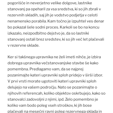
pogorišče in neverjetno velike dolgove, lastnike
stanovanj pa opeharil za vsa sredstva, ki so jih zbrali v
rezervnih skladih, saj jih je vodstvo podjetja v celoti
nenamensko porabila. Kam točno je izpuhtel ves denar
bo pokazal šele sodni proces. Karkoli se bo na koncu
izkazalo, neizpodbitno dejstvo je, da so lastniki
stanovanj ostali brez sredstev, ki so jih več let plačevali
v rezervne sklade.
Ker si takšnega upravnika ne želi imeti nihče, je izbira
dobrega upravnika večstanovanjske stavbe še kako
pomembna. Predlagamo vam, da se najprej
pozanimajte kateri upravniki sploh pridejo v širši izbor.
V prvi vrsti morate ugotoviti kateri upravniki sploh
delujejo na vašem področju. Nato se pozanimajte o
njihovih referencah, koliko objektov oskrbujejo, kako so
stanovalci zadovoljni z njimi, ipd. Zelo pomembno je
koliko vam bodo poleg vseh stroškov, ki jih bose
plačevali na mesečni ravni poleg rezervnega sklada in