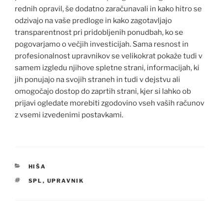
rednih opravil, še dodatno zaračunavali in kako hitro se
odzivajo na vaše predloge in kako zagotavljajo
transparentnost pri pridobljenih ponudbah, ko se
pogovarjamo o večjih investicijah. Sama resnost in
profesionalnost upravnikov se velikokrat pokaže tudi v
samem izgledu njihove spletne strani, informacijah, ki
jih ponujajo na svojih straneh in tudi v dejstvu ali
omogočajo dostop do zaprtih strani, kjer si lahko ob
prijavi ogledate morebiti zgodovino vseh vaših računov
z vsemi izvedenimi postavkami.
CATEGORIES
HIŠA
TAGS
SPL
,
UPRAVNIK