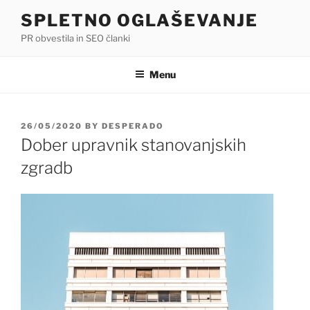
Skip
SPLETNO OGLAŠEVANJE
to
PR obvestila in SEO članki
content
Menu
POSTED
26/05/2020
BY
DESPERADO
ON
Dober upravnik stanovanjskih
zgradb