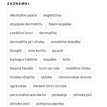
ZAZNAMKI
alkoholne pijače
angleščina
atopijski dermatitis
bikini kopalke
cvetlični lonci
dermatitis
dermatitis pri otroku
enodelne kopalke
Google
inox korito
jacuzzi
kamagra tablete
kopalke
krila
lesena fasada
lonci za rože
mobillne hiške
moška oblačila
obleke
obrezovanje dreves
ogrevanje
okrasni lonci za rože
personalizirana darila
peskanje
plinska peč
plinske peči
polnjena paprika