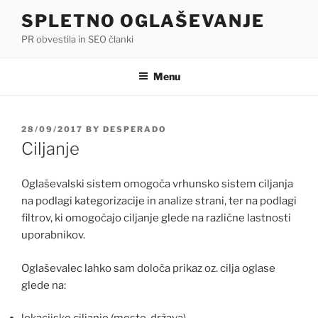
Skip
SPLETNO OGLAŠEVANJE
to
PR obvestila in SEO članki
content
Menu
POSTED
28/09/2017
BY
DESPERADO
ON
Ciljanje
Oglaševalski sistem omogoča vrhunsko sistem ciljanja
na podlagi kategorizacije in analize strani, ter na podlagi
filtrov, ki omogočajo ciljanje glede na različne lastnosti
uporabnikov.
Oglaševalec lahko sam določa prikaz oz. cilja oglase
glede na: