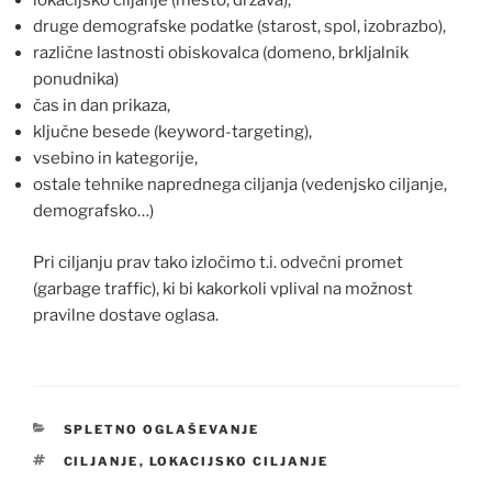
lokacijsko ciljanje (mesto, država),
druge demografske podatke (starost, spol, izobrazbo),
različne lastnosti obiskovalca (domeno, brkljalnik
ponudnika)
čas in dan prikaza,
ključne besede (keyword-targeting),
vsebino in kategorije,
ostale tehnike naprednega ciljanja (vedenjsko ciljanje,
demografsko…)
Pri ciljanju prav tako izločimo t.i. odvečni promet
(garbage traffic), ki bi kakorkoli vplival na možnost
pravilne dostave oglasa.
CATEGORIES
SPLETNO OGLAŠEVANJE
TAGS
CILJANJE
,
LOKACIJSKO CILJANJE