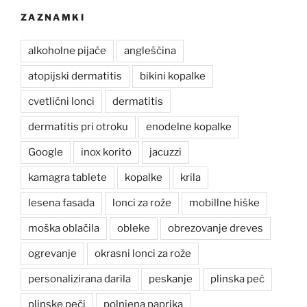
ZAZNAMKI
alkoholne pijače
angleščina
atopijski dermatitis
bikini kopalke
cvetlični lonci
dermatitis
dermatitis pri otroku
enodelne kopalke
Google
inox korito
jacuzzi
kamagra tablete
kopalke
krila
lesena fasada
lonci za rože
mobillne hiške
moška oblačila
obleke
obrezovanje dreves
ogrevanje
okrasni lonci za rože
personalizirana darila
peskanje
plinska peč
plinske peči
polnjena paprika