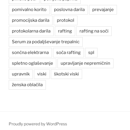
pomivalno korito
poslovna darila
prevajanje
promocijska darila
protokol
protokolarna darila
rafting
rafting na soči
Serum za podaljševanje trepalnic
sončna elektrarna
soča rafting
spl
spletno oglaševanje
upravljanje nepremičnin
upravnik
viski
škotski viski
ženska oblačila
Proudly powered by WordPress