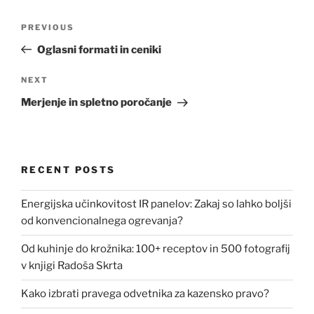
Post
Previous
PREVIOUS
navigation
Post
Oglasni formati in ceniki
Next
NEXT
Post
Merjenje in spletno poročanje
RECENT POSTS
Energijska učinkovitost IR panelov: Zakaj so lahko boljši
od konvencionalnega ogrevanja?
Od kuhinje do krožnika: 100+ receptov in 500 fotografij
v knjigi Radoša Skrta
Kako izbrati pravega odvetnika za kazensko pravo?