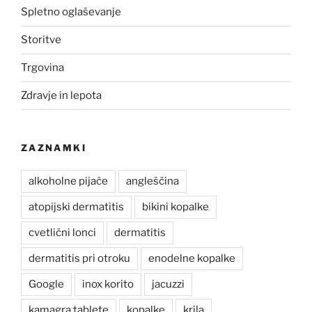
Spletno oglaševanje
Storitve
Trgovina
Zdravje in lepota
ZAZNAMKI
alkoholne pijače
angleščina
atopijski dermatitis
bikini kopalke
cvetlični lonci
dermatitis
dermatitis pri otroku
enodelne kopalke
Google
inox korito
jacuzzi
kamagra tablete
kopalke
krila