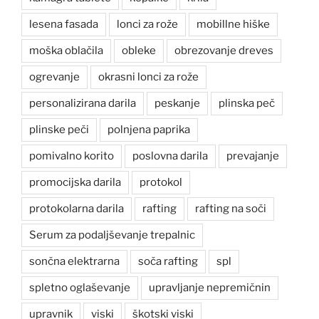
lesena fasada
lonci za rože
mobillne hiške
moška oblačila
obleke
obrezovanje dreves
ogrevanje
okrasni lonci za rože
personalizirana darila
peskanje
plinska peč
plinske peči
polnjena paprika
pomivalno korito
poslovna darila
prevajanje
promocijska darila
protokol
protokolarna darila
rafting
rafting na soči
Serum za podaljševanje trepalnic
sončna elektrarna
soča rafting
spl
spletno oglaševanje
upravljanje nepremičnin
upravnik
viski
škotski viski