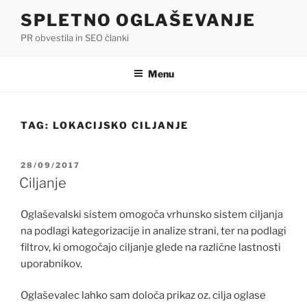
Skip
SPLETNO OGLAŠEVANJE
to
PR obvestila in SEO članki
content
Menu
TAG:
LOKACIJSKO CILJANJE
POSTED
28/09/2017
ON
Ciljanje
Oglaševalski sistem omogoča vrhunsko sistem ciljanja
na podlagi kategorizacije in analize strani, ter na podlagi
filtrov, ki omogočajo ciljanje glede na različne lastnosti
uporabnikov.
Oglaševalec lahko sam določa prikaz oz. cilja oglase