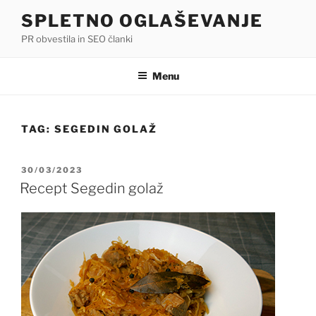
Skip
SPLETNO OGLAŠEVANJE
to
PR obvestila in SEO članki
content
Menu
TAG:
SEGEDIN GOLAŽ
POSTED
30/03/2023
ON
Recept Segedin golaž