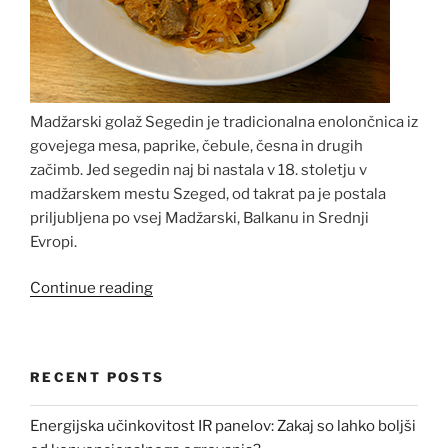
Madžarski golaž Segedin je tradicionalna enolončnica iz
govejega mesa, paprike, čebule, česna in drugih
začimb. Jed segedin naj bi nastala v 18. stoletju v
madžarskem mestu Szeged, od takrat pa je postala
priljubljena po vsej Madžarski, Balkanu in Srednji
Evropi.
“Recept
Continue reading
Segedin
golaž”
RECENT POSTS
Energijska učinkovitost IR panelov: Zakaj so lahko boljši