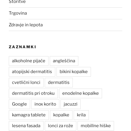
Storitve
Trgovina
Zdravje in lepota
ZAZNAMKI
alkoholne pijače
angleščina
atopijski dermatitis
bikini kopalke
cvetlični lonci
dermatitis
dermatitis pri otroku
enodelne kopalke
Google
inox korito
jacuzzi
kamagra tablete
kopalke
krila
lesena fasada
lonci za rože
mobillne hiške