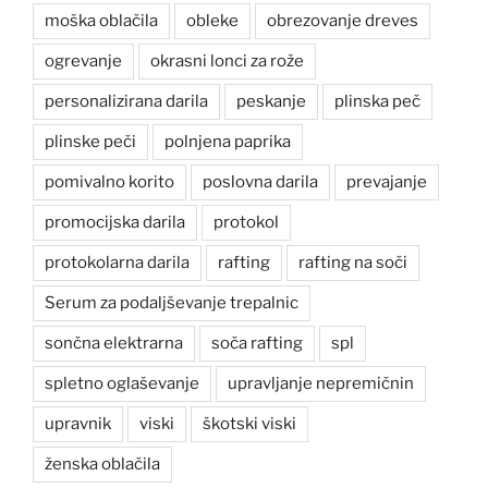
moška oblačila
obleke
obrezovanje dreves
ogrevanje
okrasni lonci za rože
personalizirana darila
peskanje
plinska peč
plinske peči
polnjena paprika
pomivalno korito
poslovna darila
prevajanje
promocijska darila
protokol
protokolarna darila
rafting
rafting na soči
Serum za podaljševanje trepalnic
sončna elektrarna
soča rafting
spl
spletno oglaševanje
upravljanje nepremičnin
upravnik
viski
škotski viski
ženska oblačila