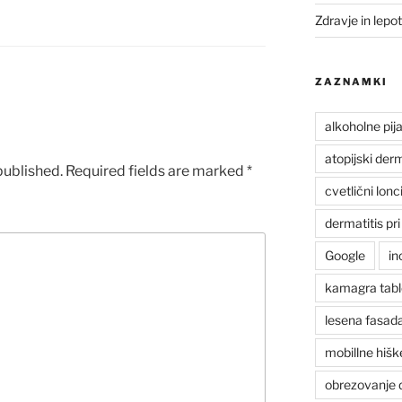
Zdravje in lepo
ZAZNAMKI
alkoholne pij
atopijski derm
published.
Required fields are marked
*
cvetlični lonc
dermatitis pri
Google
in
kamagra tabl
lesena fasad
mobillne hišk
obrezovanje 