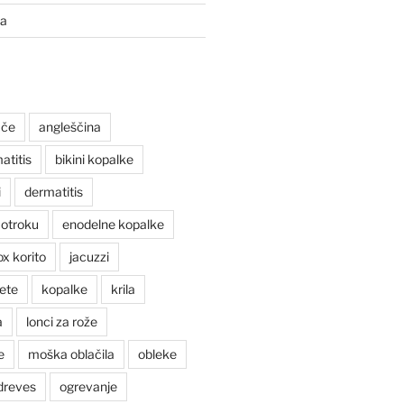
ta
ače
angleščina
atitis
bikini kopalke
i
dermatitis
 otroku
enodelne kopalke
ox korito
jacuzzi
ete
kopalke
krila
a
lonci za rože
e
moška oblačila
obleke
dreves
ogrevanje