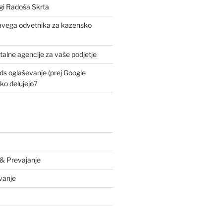
jigi Radoša Skrta
ravega odvetnika za kazensko
italne agencije za vaše podjetje
ds oglaševanje (prej Google
ko delujejo?
 & Prevajanje
vanje