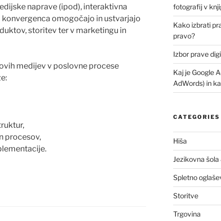
medijske naprave (ipod), interaktivna
fotografij v kn
m
konvergenca
omogočajo in ustvarjajo
Kako izbrati p
uktov, storitev ter v marketingu in
pravo?
Izbor prave dig
ovih medijev
v poslovne procese
Kaj je Google A
e:
AdWords) in ka
CATEGORIES
truktur,
in procesov,
Hiša
lementacije.
Jezikovna šola
Spletno oglaše
Storitve
Trgovina