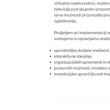
virtualno realni svetovi, multi
televizija pod skupnim izrazo
nove možnosti pri ponudbi prod
oglaševanju.
Podjetjem pri implementaciji
n
svetujemo in opravljamo analiz
uporabniške
dodane vrednost,
interaktivne
izkušnje
,
organizacijskih
sprememb
in
s
poslovnih
možnosti
, modelov 
investicijske
upravičljivosti
imp