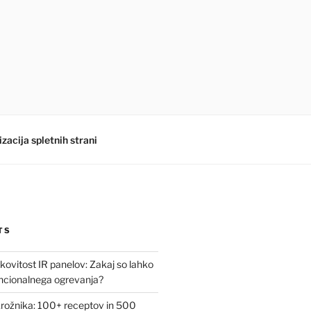
zacija spletnih strani
TS
kovitost IR panelov: Zakaj so lahko
encionalnega ogrevanja?
krožnika: 100+ receptov in 500