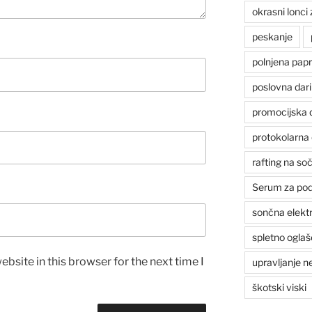
okrasni lonci 
peskanje
polnjena papr
poslovna dari
promocijska d
protokolarna 
rafting na soč
Serum za poda
sončna elekt
spletno ogla
bsite in this browser for the next time I
upravljanje 
škotski viski