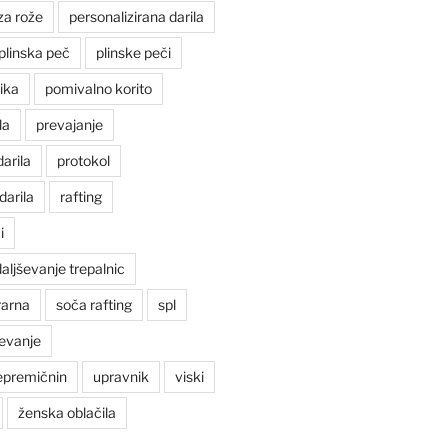
za rože
personalizirana darila
plinska peč
plinske peči
ika
pomivalno korito
la
prevajanje
arila
protokol
darila
rafting
i
ljševanje trepalnic
rarna
soča rafting
spl
ševanje
nepremičnin
upravnik
viski
ženska oblačila