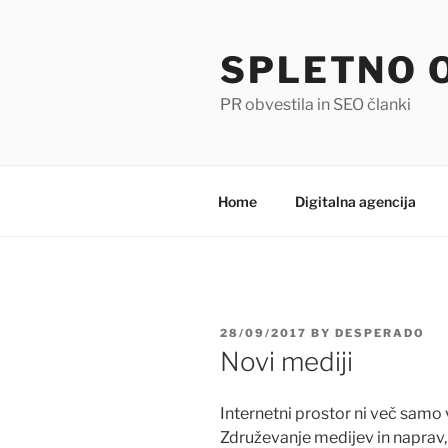
Skip
to
SPLETNO 
content
PR obvestila in SEO članki
Home
Digitalna agencija
POSTED
28/09/2017
BY
DESPERADO
ON
Novi mediji
Internetni prostor ni več samo
Združevanje medijev in naprav, 