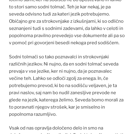
to stori samo sodni tolmač. Teh je kar nekaj, je pa
seveda odvisno tudi za kateri jezik potrebujemo.
Običajno gre za strokovnjake z izkušnjami, ki so odlično
seznanjeni tudi s sodnimi zadevami, da lahko v celoti in
popolnoma pravilno prevedejo vse dokumente ali pa so
v pomoč pri govorjeni besedi nekoga pred sodiščem.
Sodni tolmači so tako poznavalci in strokovnjaki
različnih jezikov. Ni nujno, da en sodni tolmač seveda
prevaja v vse jezike, ker ni nujno, da je poznavalec
večine teh. Lahko se odloči zgolj za enega. In, če
potrebujemo prevod, ki bo na sodišču veljaven, je ta
pravi naslov, saj nam bo nudil zanesljive prevode ne
glede na jezik, katerega želimo. Seveda bomo morali za
to poravnati njegov strošek, kar je smiselno in
popolnoma razumljivo.
Vsak od nas opravlja določeno delo in smo na