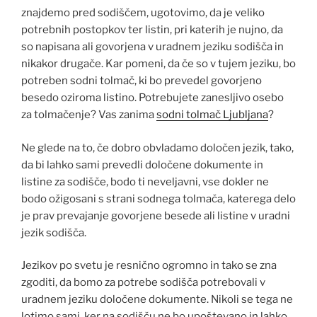
znajdemo pred sodiščem, ugotovimo, da je veliko
potrebnih postopkov ter listin, pri katerih je nujno, da
so napisana ali govorjena v uradnem jeziku sodišča in
nikakor drugače. Kar pomeni, da če so v tujem jeziku, bo
potreben sodni tolmač, ki bo prevedel govorjeno
besedo oziroma listino. Potrebujete zanesljivo osebo
za tolmačenje? Vas zanima
sodni tolmač Ljubljana
?
Ne glede na to, če dobro obvladamo določen jezik, tako,
da bi lahko sami prevedli določene dokumente in
listine za sodišče, bodo ti neveljavni, vse dokler ne
bodo ožigosani s strani sodnega tolmača, katerega delo
je prav prevajanje govorjene besede ali listine v uradni
jezik sodišča.
Jezikov po svetu je resnično ogromno in tako se zna
zgoditi, da bomo za potrebe sodišča potrebovali v
uradnem jeziku določene dokumente. Nikoli se tega ne
lotimo sami, ker na sodišču ne bo upoštevano in lahko