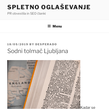
Skip
SPLETNO OGLAŠEVANJE
to
PR obvestila in SEO članki
content
Menu
POSTED
18/05/2019
BY
DESPERADO
ON
Sodni tolmač Ljubljana
Kadar se