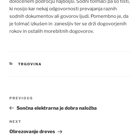
določenem področju najboljsi. Sodni tolmači pa so tisti,
ki nosijo kar nekaj odgovornosti prevajanja raznih
sodnih dokumentov ali govorov ljudi. Pomembno je, da
je tolmač izkušen in zanesljiv ter se drži dogovorjenih
rokov in ostalih morebitnih dogovorov.
CATEGORIES
TRGOVINA
Post
Previous
PREVIOUS
navigation
Post
Sončna elektrarna je dobra naložba
Next
NEXT
Post
Obrezovanje dreves