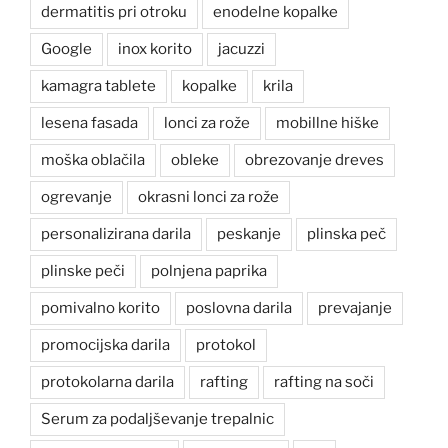
dermatitis pri otroku
enodelne kopalke
Google
inox korito
jacuzzi
kamagra tablete
kopalke
krila
lesena fasada
lonci za rože
mobillne hiške
moška oblačila
obleke
obrezovanje dreves
ogrevanje
okrasni lonci za rože
personalizirana darila
peskanje
plinska peč
plinske peči
polnjena paprika
pomivalno korito
poslovna darila
prevajanje
promocijska darila
protokol
protokolarna darila
rafting
rafting na soči
Serum za podaljševanje trepalnic